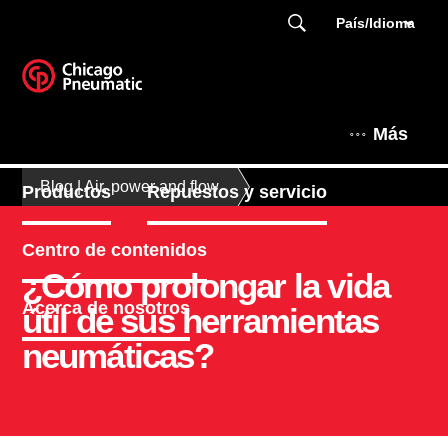
País/Idioma
Más
Blog | Air, power and flow
Productos
Repuestos y servicio
Centro de contenidos
¿Cómo prolongar la vida
Acerca de nosotros
útil de sus herramientas
neumáticas?