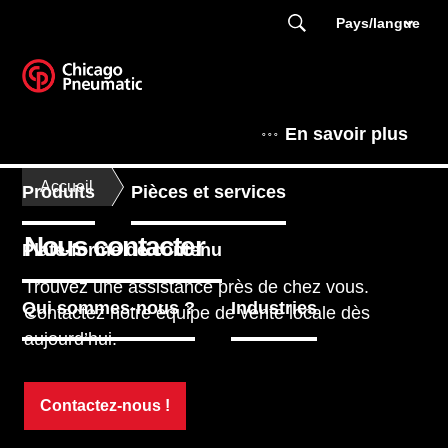
Pays/langue
En savoir plus
Accueil
Produits
Pièces et services
Nous contacter
Plate-forme de contenu
Trouvez une assistance près de chez vous.
Qui sommes-nous ?
Industries
Contactez notre équipe de vente locale dès
aujourd’hui.
Contactez-nous !