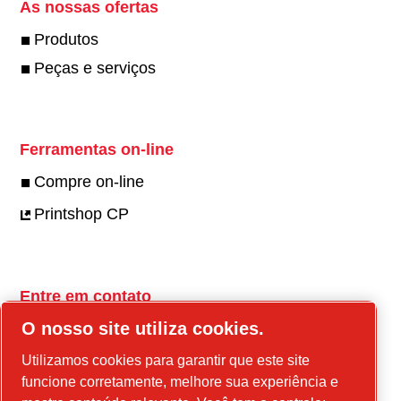
As nossas ofertas
Produtos
Peças e serviços
Ferramentas on-line
Compre on-line
Printshop CP
Entre em contato
O nosso site utiliza cookies.
Consulte-nos
Fale conosco pelo WhatsApp
Utilizamos cookies para garantir que este site
funcione corretamente, melhore sua experiência e