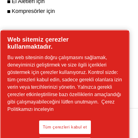
El Aletleri için
Kompresörler için
Çevrimiçi araçlar
Web sitemiz çerezler
kullanmaktadır.
Bu web sitesinin doğru çalışmasını sağlamak,
deneyiminizi geliştirmek ve size ilgili içerikleri
göstermek için çerezler kullanıyoruz. Kontrol sizde:
Linkedin
tüm çerezleri kabul edin, sadece gerekli olanlara izin
YouTube
verin veya tercihlerinizi yönetin. Yalnızca gerekli
Instagram
çerezler etkinleştirilirse bazı özelliklerin amaçlandığı
gibi çalışmayabileceğini lütfen unutmayın.
Çerez
Politikamızı inceleyin
Tüm çerezleri kabul et
Yasal Uyarı, Gizlilik Politikası