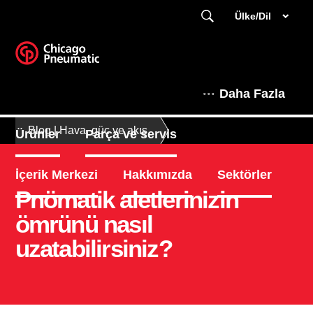
Ülke/Dil
Daha Fazla
Blog | Hava, güç ve akış
Ürünler
Parça ve servis
İçerik Merkezi
Hakkımızda
Sektörler
Pnömatik aletlerinizin
ömrünü nasıl
uzatabilirsiniz?