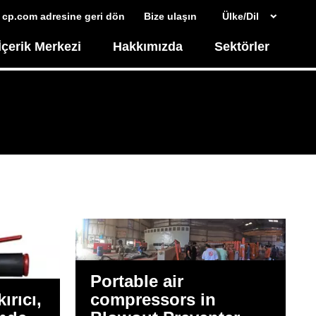
cp.com adresine geri dön
Bize ulaşın
Ülke/Dil
İçerik Merkezi
Hakkımızda
Sektörler
Portable air
ırıcı,
compressors in