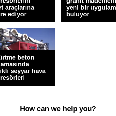
esörlerini
granit madenler
t araçlarına
yeni bir uygula
re ediyor
buluyor
ürtme beton
lamasında
rikli seyyar hava
esörleri
How can we help you?