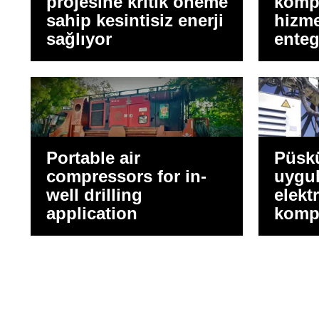
projesine kritik öneme
kompr
sahip kesintisiz enerji
hizme
sağlıyor
enteg
Portable air
Püsk
compressors for in-
uygu
well drilling
elekt
application
kompr