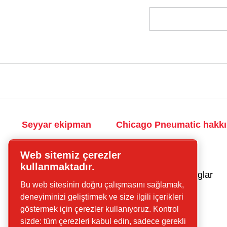
Seyyar ekipman
Chicago Pneumatic hakk
Seyyar hava
Geçmiş
Web sitemiz çerezler
kompresörleri
Kariyer olanakları
kullanmaktadır.
El tipi hidrolik
İçerik merkezi: bloglar
Bu web sitesinin doğru çalışmasını sağlamak,
aletler
deneyiminizi geliştirmek ve size ilgili içerikleri
İletişime geçin
El tipi
göstermek için çerezler kullanıyoruz. Kontrol
pnömatik
El Aletleri için
sizde: tüm çerezleri kabul edin, sadece gerekli