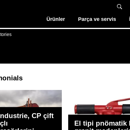
Ürünler
Parça ve servis
tories
monials
ndustrie, CP çift
çlı
El tipi pnömatik k