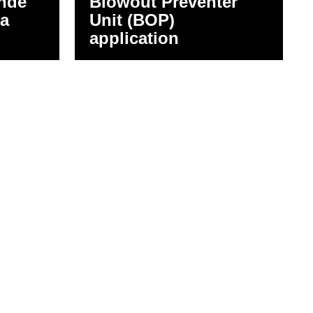
inde
Blowout Preventer
ma
Unit (BOP)
application