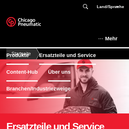
Land/Sprache
Mehr
Startseite
Produkte
Ersatzteile und Service
Content-Hub
Über uns
Branchen/Industriezweige
Ersatzteile und Service