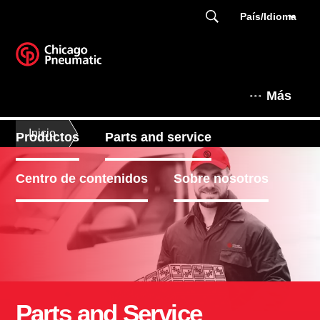
País/Idioma
Más
Inicio
Productos
Parts and service
Centro de contenidos
Sobre nosotros
Parts and Service