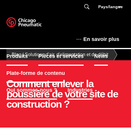
Pays/langue
En savoir plus
Blog | Solutions d'air, d'alimentation et de débit
Produits
Pièces et services
News
Plate-forme de contenu
Comment enlever la
Qui sommes-nous ?
Industries
poussière de votre site de
construction ?