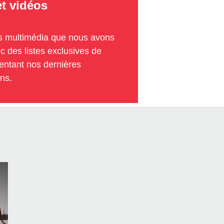
et vidéos
ns multimédia que nous avons
 des listes exclusives de
entant nos dernières
ns.