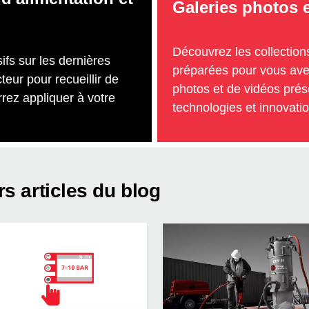
Galeries photos 
Découvrez les collectio
ifs sur les dernières
préparées pour vous avec
eur pour recueillir de
photos et de vidéos prés
rez appliquer à votre
technologies et innovatio
rs articles du blog