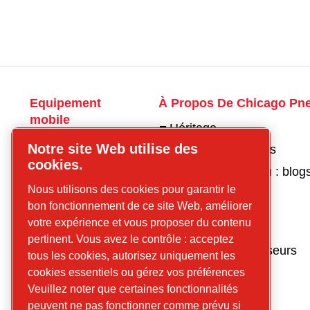
Equipement
À Propos De Chicago Pn
mobile
Héritage
Compresseurs
Notre site Web utilise des
Travaille avec nous
d’air mobiles
cookies.
Centre de contenu : blog
Outils
Nous utilisons des cookies pour garantir le
hydrauliques
Nous contacter
bon fonctionnement de ce site Web, améliorer
portatifs
votre expérience et vous proposer du contenu
Pour les outils
pertinent. Vous avez le contrôle : acceptez
Outils
Pour les compresseurs
tous les cookies, autorisez uniquement les
pneumatiques
cookies essentiels ou gérez vos préférences
portatifs
Veuillez noter que certaines fonctionnalités
Equipement à
peuvent ne pas fonctionner comme prévu si