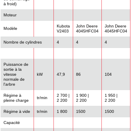
à froid)
Moteur
Kubota
John Deere
John Deere
Modèle
V2403
4045HFC04
4045HFC04
Nombre de cylindres
4
4
4
Puissance de
sortie à la
vitesse
kW
47,9
86
104
normale de
l'arbre
Régime à
2 700 |
1 900 |
1 950 |
tr/min
pleine charge
2 200
2 200
2 200
Régime à vide
tr/min
1 800
1500
1500
Capacité