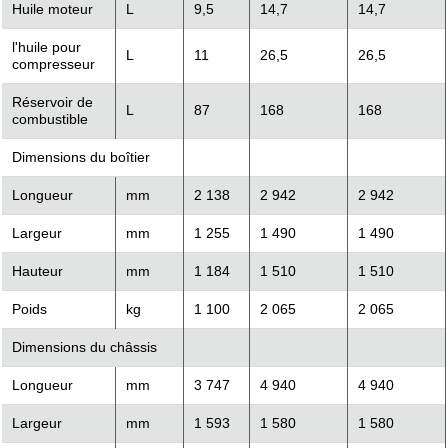
Huile moteur
L
9,5
14,7
14,7
l'huile pour
L
11
26,5
26,5
compresseur
Réservoir de
L
87
168
168
combustible
Dimensions du boîtier
Longueur
mm
2 138
2 942
2 942
Largeur
mm
1 255
1 490
1 490
Hauteur
mm
1 184
1 510
1 510
Poids
kg
1 100
2 065
2 065
Dimensions du châssis
Longueur
mm
3 747
4 940
4 940
Largeur
mm
1 593
1 580
1 580