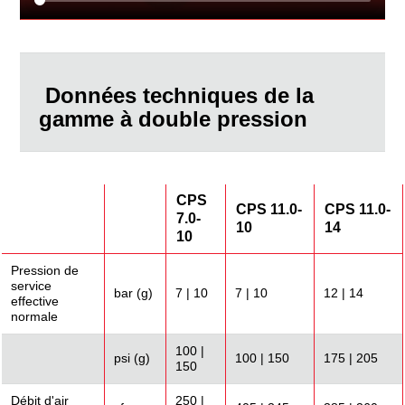
Données techniques de la
gamme à double pression
CPS
CPS 11.0-
CPS 11.0-
7.0-
10
14
10
Pression de
service
bar (g)
7 | 10
7 | 10
12 | 14
effective
normale
100 |
psi (g)
100 | 150
175 | 205
150
Débit d'air
250 |