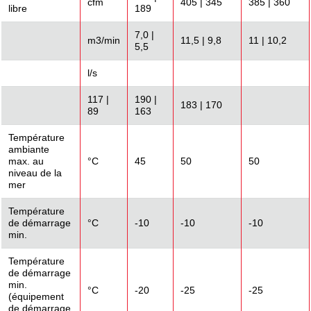
cfm
405 | 345
385 | 360
libre
189
7,0 |
m3/min
11,5 | 9,8
11 | 10,2
5,5
l/s
117 |
190 |
183 | 170
89
163
Température
ambiante
max. au
°C
45
50
50
niveau de la
mer
Température
de démarrage
°C
-10
-10
-10
min.
Température
de démarrage
min.
°C
-20
-25
-25
(équipement
de démarrage