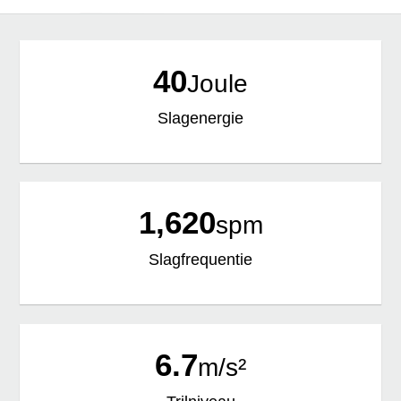
40
Joule
Slagenergie
1,620
spm
Slagfrequentie
6.7
m/s²