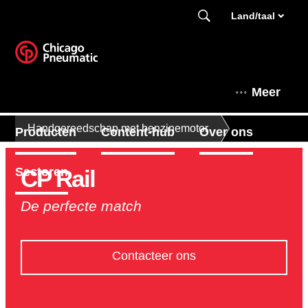
Land/taal
Meer
Handgereedschap met benzinemotor
Producten
Content-hub
Over ons
CP Rail
Sectoren
De perfecte match
Contacteer ons