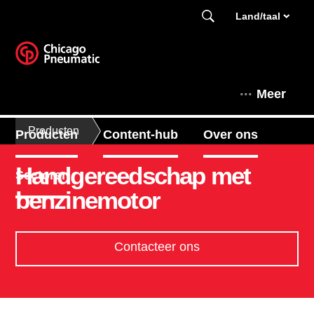
Land/taal
Meer
Producten
Producten
Content-hub
Over ons
Handgereedschap met
Sectoren
benzinemotor
Contacteer ons