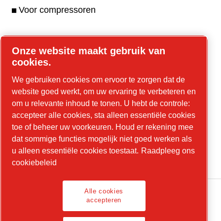
Voor compressoren
Onze website maakt gebruik van
Online tools
cookies.
Parts Online
We gebruiken cookies om ervoor te zorgen dat de
website goed werkt, om uw ervaring te verbeteren en
om u relevante inhoud te tonen. U hebt de controle:
accepteer alle cookies, sta alleen essentiële cookies
LinkedIn
toe of beheer uw voorkeuren. Houd er rekening mee
dat sommige functies mogelijk niet goed werken als
YouTube
u alleen essentiële cookies toestaat.
Raadpleeg ons
Instagram
cookiebeleid
Alle cookies
accepteren
Juridische informatie, privacybeleid