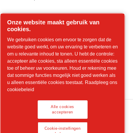
Onze website maakt gebruik van
Online tools
cookies.
Parts Online
We gebruiken cookies om ervoor te zorgen dat de
website goed werkt, om uw ervaring te verbeteren en
om u relevante inhoud te tonen. U hebt de controle:
accepteer alle cookies, sta alleen essentiële cookies
LinkedIn
toe of beheer uw voorkeuren. Houd er rekening mee
dat sommige functies mogelijk niet goed werken als
YouTube
u alleen essentiële cookies toestaat.
Raadpleeg ons
Instagram
cookiebeleid
Alle cookies
accepteren
Juridische informatie, privacybeleid
Cookie-instellingen
Cookie-instellingen beheren