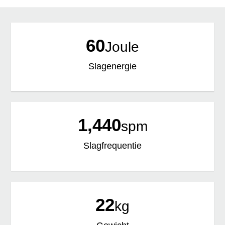
60
Joule
Slagenergie
1,440
spm
Slagfrequentie
22
kg