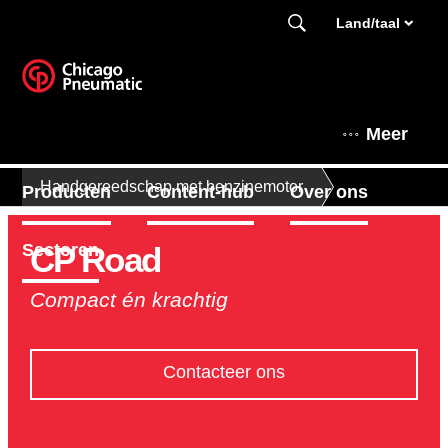
Land/taal
Meer
Handgereedschap met benzinemotor
Producten
Content-hub
Over ons
CP Road
Sectoren
Compact én krachtig
Contacteer ons