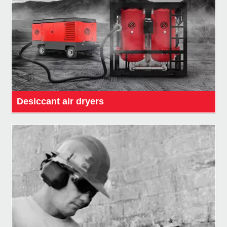
Desiccant air dryers