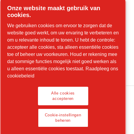
Onze website maakt gebruik van
Online tools
cookies.
Parts Online
We gebruiken cookies om ervoor te zorgen dat de
website goed werkt, om uw ervaring te verbeteren en
om u relevante inhoud te tonen. U hebt de controle:
accepteer alle cookies, sta alleen essentiële cookies
LinkedIn
toe of beheer uw voorkeuren. Houd er rekening mee
dat sommige functies mogelijk niet goed werken als
YouTube
u alleen essentiële cookies toestaat.
Raadpleeg ons
Instagram
cookiebeleid
Alle cookies
accepteren
Juridische informatie, privacybeleid
Cookie-instellingen
Cookie-instellingen beheren
beheren
© 2026 Chicago Pneumatic