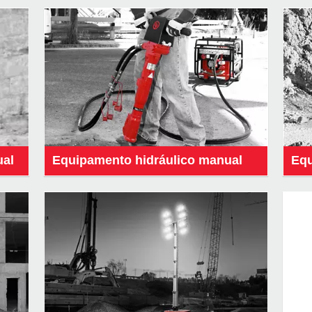
al
Equipamento hidráulico manual
Equ