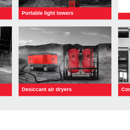
Portable light towers
Desiccant air dryers
Com