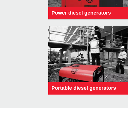
Power diesel generators
Portable diesel generators