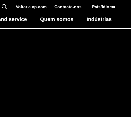
Voltar a cp.com
Contacte-nos
País/Idioma
and service
Quem somos
Indústrias