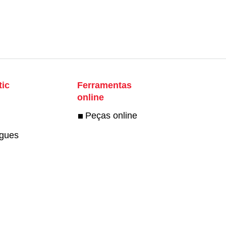
ic
Ferramentas
online
Peças online
ogues