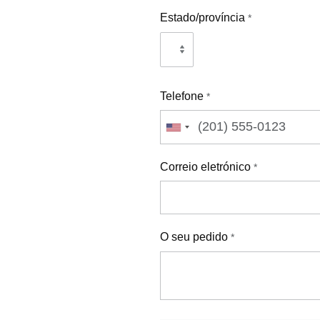
Estado/província
*
Telefone
*
Correio eletrónico
*
O seu pedido
*