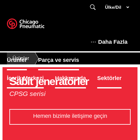
Ülke/Dil
Daha Fazla
Ürünler
Ürünler
Parça ve servis
Sabit jeneratörler
İçerik Merkezi
Hakkımızda
Sektörler
CPSG serisi
Hemen bizimle iletişime geçin