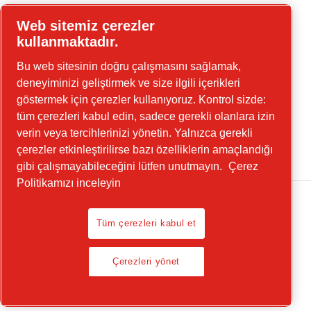
Web sitemiz çerezler
Çevrimiçi araçlar
kullanmaktadır.
Bu web sitesinin doğru çalışmasını sağlamak,
deneyiminizi geliştirmek ve size ilgili içerikleri
göstermek için çerezler kullanıyoruz. Kontrol sizde:
Linkedin
tüm çerezleri kabul edin, sadece gerekli olanlara izin
YouTube
verin veya tercihlerinizi yönetin. Yalnızca gerekli
Instagram
çerezler etkinleştirilirse bazı özelliklerin amaçlandığı
gibi çalışmayabileceğini lütfen unutmayın.
Çerez
Politikamızı inceleyin
Tüm çerezleri kabul et
Yasal Uyarı, Gizlilik Politikası
Çerezleri yönet
Çerezleri yönet
© 2026 Chicago Pneumatic