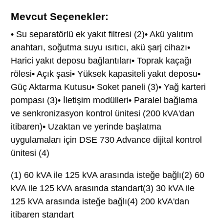
Mevcut Seçenekler:
• Su separatörlü ek yakıt filtresi (2)• Akü yalıtım
anahtarı, soğutma suyu ısıtıcı, akü şarj cihazı•
Harici yakıt deposu bağlantıları• Toprak kaçağı
rölesi• Açık şasi• Yüksek kapasiteli yakıt deposu•
Güç Aktarma Kutusu• Soket paneli (3)• Yağ karteri
pompası (3)• İletişim modülleri• Paralel bağlama
ve senkronizasyon kontrol ünitesi (200 kVA'dan
itibaren)• Uzaktan ve yerinde başlatma
uygulamaları için DSE 730 Advance dijital kontrol
ünitesi (4)
(1) 60 kVA ile 125 kVA arasında isteğe bağlı(2) 60
kVA ile 125 kVA arasında standart(3) 30 kVA ile
125 kVA arasında isteğe bağlı(4) 200 kVA'dan
itibaren standart