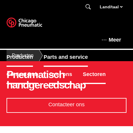
Land/taal
Meer
Producten
Producten
Parts and service
Pneumatisch
Content-hub
Over ons
Sectoren
handgereedschap
Contacteer ons