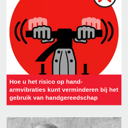
Hoe u het risico op hand-
armvibraties kunt verminderen bij het
gebruik van handgereedschap