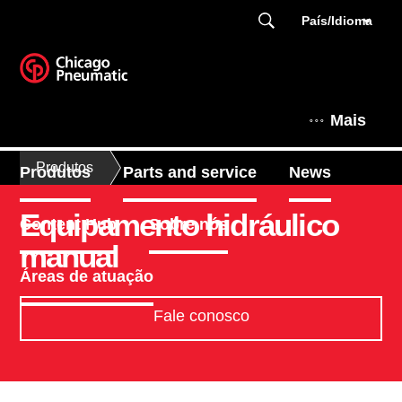
País/Idioma
Mais
Produtos
Produtos
Parts and service
News
Equipamento hidráulico
Content Hub
Sobre nós
manual
Áreas de atuação
Fale conosco