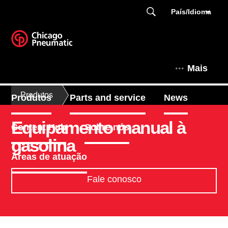
País/Idioma
Mais
Produtos
Produtos
Parts and service
News
Equipamento manual à
Content Hub
Sobre nós
gasolina
Áreas de atuação
Fale conosco